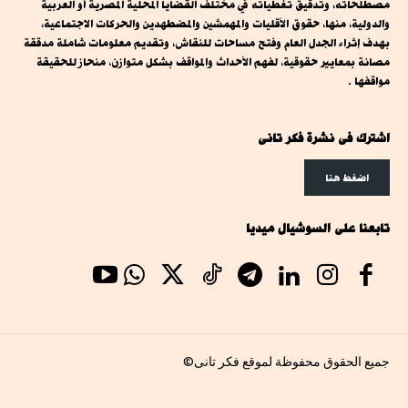
مصطلحاته، وتدقيق تغطياته في مختلف القضايا المحلية المصرية أو العربية
والدولية، منها، حقوق الأقليات والمهمشين والمضطهدين والحركات الاجتماعية،
بهدف إثراء الجدل العام وفتح مساحات للنقاش، وتقديم معلومات شاملة مدققة
مصانة بمعايير حقوقية، لفهم الأحداث والمواقف بشكل متوازن، منحاز للحقيقة
مواقفها .
اشترك فى نشرة فكر تانى
اضغط هنا
تابعنا على السوشيال ميديا
جميع الحقوق محفوظة لموقع فكر تانى©