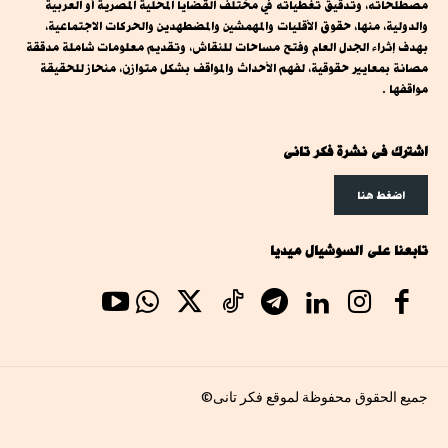
مصطلحاته، وتدقيق تغطياته في مختلف القضايا المحلية المصرية أو العربية
والدولية، منها، حقوق الأقليات والمهمشين والمضطهدين والحركات الاجتماعية،
بهدف إثراء الجدل العام وفتح مساحات للنقاش، وتقديم معلومات شاملة مدققة
مصانة بمعايير حقوقية، لفهم الأحداث والمواقف بشكل متوازن، منحاز للحقيقة
مواقفها .
اشترك فى نشرة فكر تانى
اضغط هنا
تابعنا على السوشيال ميديا
جميع الحقوق محفوظة لموقع فكر تانى©