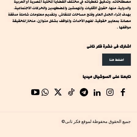
مصطلحاته، وتدقيق تغطياته في مختلف القضايا المحلية المصرية أو العربية
والدولية، منها، حقوق الأقليات والمهمشين والمضطهدين والحركات الاجتماعية،
بهدف إثراء الجدل العام وفتح مساحات للنقاش، وتقديم معلومات شاملة مدققة
مصانة بمعايير حقوقية، لفهم الأحداث والمواقف بشكل متوازن، منحاز للحقيقة
مواقفها .
اشترك فى نشرة فكر تانى
اضغط هنا
تابعنا على السوشيال ميديا
جميع الحقوق محفوظة لموقع فكر تانى©