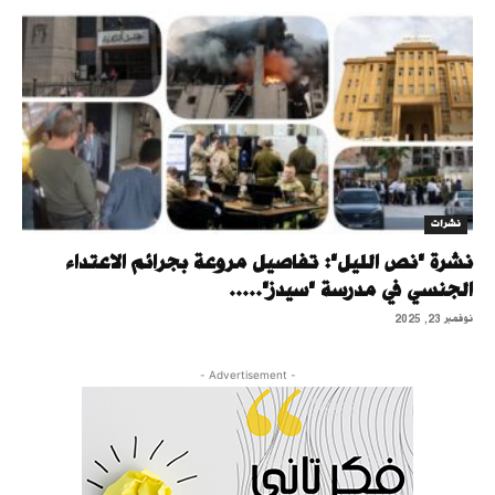
نشرات
نشرة "نص الليل": تفاصيل مروعة بجرائم الاعتداء
الجنسي في مدرسة "سيدز".....
نوفمبر 23, 2025
- Advertisement -