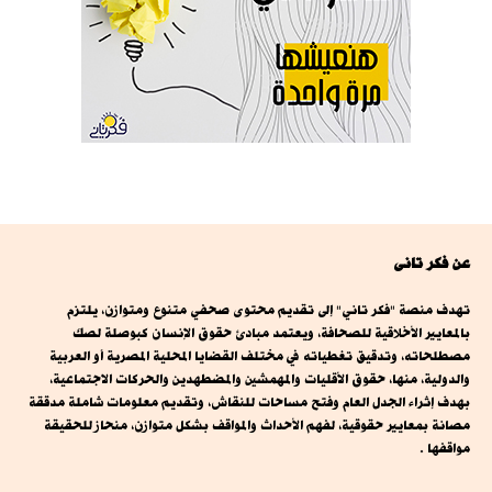
عن فكر تانى
تهدف منصة "فكر تاني" إلى تقديم محتوى صحفي متنوع ومتوازن، يلتزم
بالمعايير الأخلاقية للصحافة، ويعتمد مبادئ حقوق الإنسان كبوصلة لصك
مصطلحاته، وتدقيق تغطياته في مختلف القضايا المحلية المصرية أو العربية
والدولية، منها، حقوق الأقليات والمهمشين والمضطهدين والحركات الاجتماعية،
بهدف إثراء الجدل العام وفتح مساحات للنقاش، وتقديم معلومات شاملة مدققة
مصانة بمعايير حقوقية، لفهم الأحداث والمواقف بشكل متوازن، منحاز للحقيقة
مواقفها .