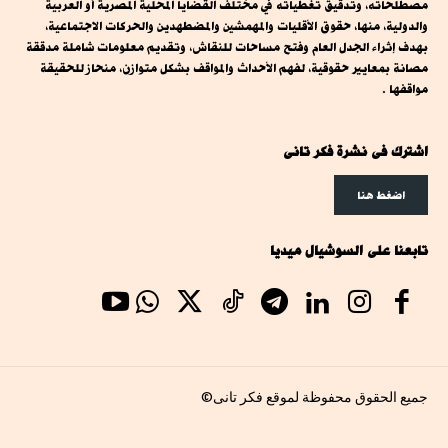
مصطلحاته، وتدقيق تغطياته في مختلف القضايا المحلية المصرية أو العربية
والدولية، منها، حقوق الأقليات والمهمشين والمضطهدين والحركات الاجتماعية،
بهدف إثراء الجدل العام وفتح مساحات للنقاش، وتقديم معلومات شاملة مدققة
مصانة بمعايير حقوقية، لفهم الأحداث والمواقف بشكل متوازن، منحاز للحقيقة
مواقفها .
اشترك فى نشرة فكر تانى
اضغط هنا
تابعنا على السوشيال ميديا
جميع الحقوق محفوظة لموقع فكر تانى©