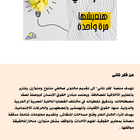
عن فكر تانى
تهدف منصة "فكر تاني" إلى تقديم محتوى صحفي متنوع ومتوازن، يلتزم
بالمعايير الأخلاقية للصحافة، ويعتمد مبادئ حقوق الإنسان كبوصلة لصك
مصطلحاته، وتدقيق تغطياته في مختلف القضايا المحلية المصرية أو العربية
والدولية، منها، حقوق الأقليات والمهمشين والمضطهدين والحركات الاجتماعية،
بهدف إثراء الجدل العام وفتح مساحات للنقاش، وتقديم معلومات شاملة مدققة
مصانة بمعايير حقوقية، لفهم الأحداث والمواقف بشكل متوازن، منحاز للحقيقة
مواقفها .