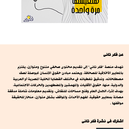
عن فكر تانى
تهدف منصة "فكر تاني" إلى تقديم محتوى صحفي متنوع ومتوازن، يلتزم
بالمعايير الأخلاقية للصحافة، ويعتمد مبادئ حقوق الإنسان كبوصلة لصك
مصطلحاته، وتدقيق تغطياته في مختلف القضايا المحلية المصرية أو العربية
والدولية، منها، حقوق الأقليات والمهمشين والمضطهدين والحركات الاجتماعية،
بهدف إثراء الجدل العام وفتح مساحات للنقاش، وتقديم معلومات شاملة مدققة
مصانة بمعايير حقوقية، لفهم الأحداث والمواقف بشكل متوازن، منحاز للحقيقة
مواقفها .
اشترك فى نشرة فكر تانى