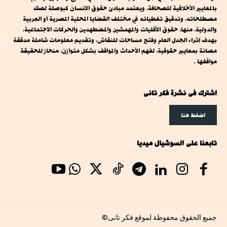
بالمعايير الأخلاقية للصحافة، ويعتمد مبادئ حقوق الإنسان كبوصلة لصك
مصطلحاته، وتدقيق تغطياته في مختلف القضايا المحلية المصرية أو العربية
والدولية، منها، حقوق الأقليات والمهمشين والمضطهدين والحركات الاجتماعية،
بهدف إثراء الجدل العام وفتح مساحات للنقاش، وتقديم معلومات شاملة مدققة
مصانة بمعايير حقوقية، لفهم الأحداث والمواقف بشكل متوازن، منحاز للحقيقة
مواقفها .
اشترك فى نشرة فكر تانى
اضغط هنا
تابعنا على السوشيال ميديا
جميع الحقوق محفوظة لموقع فكر تانى©