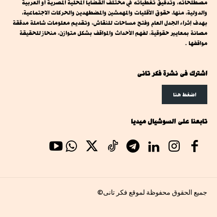
مصطلحاته، وتدقيق تغطياته في مختلف القضايا المحلية المصرية أو العربية
والدولية، منها، حقوق الأقليات والمهمشين والمضطهدين والحركات الاجتماعية،
بهدف إثراء الجدل العام وفتح مساحات للنقاش، وتقديم معلومات شاملة مدققة
مصانة بمعايير حقوقية، لفهم الأحداث والمواقف بشكل متوازن، منحاز للحقيقة
مواقفها .
اشترك فى نشرة فكر تانى
اضغط هنا
تابعنا على السوشيال ميديا
جميع الحقوق محفوظة لموقع فكر تانى©