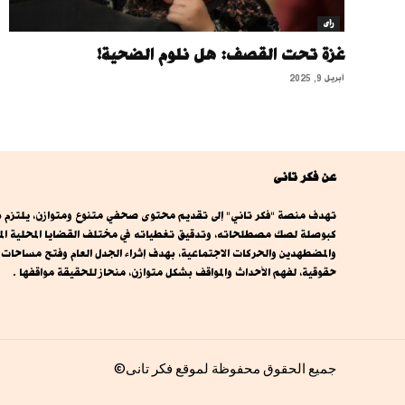
رأى
غزة تحت القصف: هل نلوم الضحية!
أبريل 9, 2025
عن فكر تانى
تهدف منصة "فكر تاني" إلى تقديم محتوى صحفي متنوع ومتوازن، يلتزم بال
كبوصلة لصك مصطلحاته، وتدقيق تغطياته في مختلف القضايا المحلية المصري
والمضطهدين والحركات الاجتماعية، بهدف إثراء الجدل العام وفتح مساحا
حقوقية، لفهم الأحداث والمواقف بشكل متوازن، منحاز للحقيقة مواقفها .
جميع الحقوق محفوظة لموقع فكر تانى©