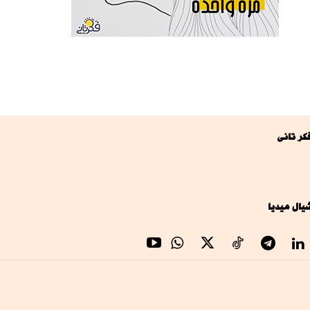
كر تانى
يال ميديا