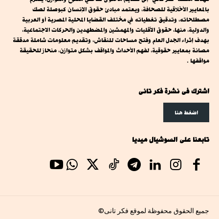
بالمعايير الأخلاقية للصحافة، ويعتمد مبادئ حقوق الإنسان كبوصلة لصك
مصطلحاته، وتدقيق تغطياته في مختلف القضايا المحلية المصرية أو العربية
والدولية، منها، حقوق الأقليات والمهمشين والمضطهدين والحركات الاجتماعية،
بهدف إثراء الجدل العام وفتح مساحات للنقاش، وتقديم معلومات شاملة مدققة
مصانة بمعايير حقوقية، لفهم الأحداث والمواقف بشكل متوازن، منحاز للحقيقة
مواقفها .
اشترك فى نشرة فكر تانى
اضغط هنا
تابعنا على السوشيال ميديا
جميع الحقوق محفوظة لموقع فكر تانى©