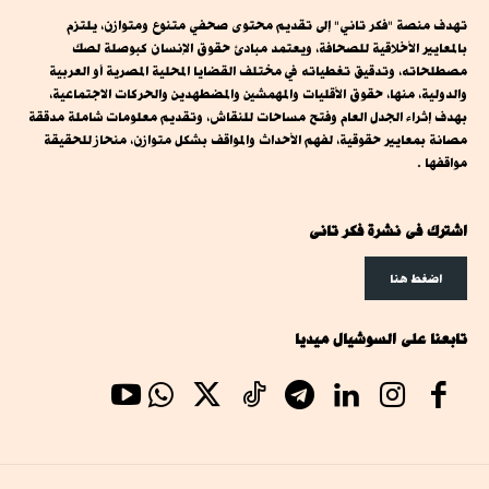
تهدف منصة "فكر تاني" إلى تقديم محتوى صحفي متنوع ومتوازن، يلتزم
بالمعايير الأخلاقية للصحافة، ويعتمد مبادئ حقوق الإنسان كبوصلة لصك
مصطلحاته، وتدقيق تغطياته في مختلف القضايا المحلية المصرية أو العربية
والدولية، منها، حقوق الأقليات والمهمشين والمضطهدين والحركات الاجتماعية،
بهدف إثراء الجدل العام وفتح مساحات للنقاش، وتقديم معلومات شاملة مدققة
مصانة بمعايير حقوقية، لفهم الأحداث والمواقف بشكل متوازن، منحاز للحقيقة
مواقفها .
اشترك فى نشرة فكر تانى
اضغط هنا
تابعنا على السوشيال ميديا