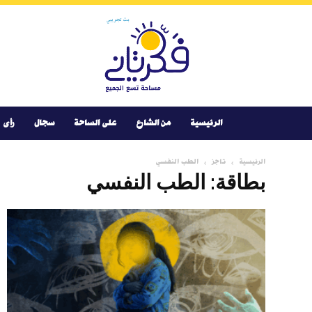
Youtube
Facebook
Instagram
Twitter
فكر
تانى
الرئيسية
من الشارع
على الساحة
سجال
رأى
الرئيسية
تاجز
الطب النفسي
بطاقة: الطب النفسي