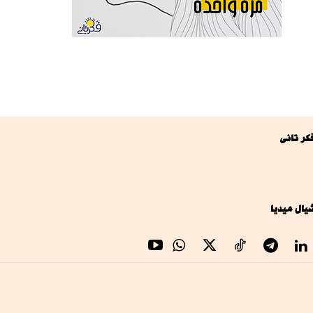
كر تانى
يال ميديا