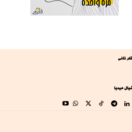
كر تانى
يال ميديا