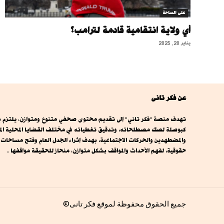
على الساحة
أي ولاية انتقامية قادمة لترامب؟
يناير 20, 2025
عن فكر تانى
تهدف منصة "فكر تاني" إلى تقديم محتوى صحفي متنوع ومتوازن، يلتزم بال
كبوصلة لصك مصطلحاته، وتدقيق تغطياته في مختلف القضايا المحلية المصري
والمضطهدين والحركات الاجتماعية، بهدف إثراء الجدل العام وفتح مساحا
حقوقية، لفهم الأحداث والمواقف بشكل متوازن، منحاز للحقيقة مواقفها .
جميع الحقوق محفوظة لموقع فكر تانى©