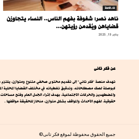
تاء فاعلة
ناهد نصر: شغوفة بفهم الناس.. النساء يتجاوزن
قضاياهن ويُقدمن رؤيتهن...
يناير 19, 2025
عن فكر تانى
تهدف منصة "فكر تاني" إلى تقديم محتوى صحفي متنوع ومتوازن، يلتزم بال
كبوصلة لصك مصطلحاته، وتدقيق تغطياته في مختلف القضايا المحلية المصري
والمضطهدين والحركات الاجتماعية، بهدف إثراء الجدل العام وفتح مساحا
حقوقية، لفهم الأحداث والمواقف بشكل متوازن، منحاز للحقيقة مواقفها .
جميع الحقوق محفوظة لموقع فكر تانى©