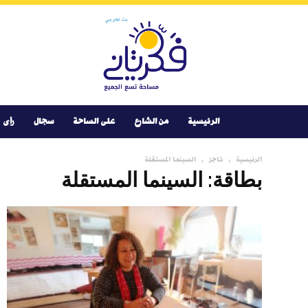
Youtube
Facebook
Instagram
Twitter
فكر
تانى
الرئيسية
من الشارع
على الساحة
سجال
رأى
الرئيسية
تاجز
السينما المستقلة
بطاقة: السينما المستقلة