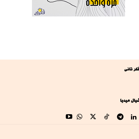
كر تانى
يال ميديا