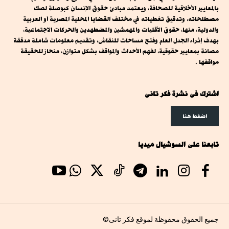
بالمعايير الأخلاقية للصحافة، ويعتمد مبادئ حقوق الإنسان كبوصلة لصك
مصطلحاته، وتدقيق تغطياته في مختلف القضايا المحلية المصرية أو العربية
والدولية، منها، حقوق الأقليات والمهمشين والمضطهدين والحركات الاجتماعية،
بهدف إثراء الجدل العام وفتح مساحات للنقاش، وتقديم معلومات شاملة مدققة
مصانة بمعايير حقوقية، لفهم الأحداث والمواقف بشكل متوازن، منحاز للحقيقة
مواقفها .
اشترك فى نشرة فكر تانى
اضغط هنا
تابعنا على السوشيال ميديا
جميع الحقوق محفوظة لموقع فكر تانى©