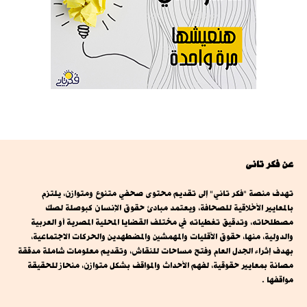
عن فكر تانى
تهدف منصة "فكر تاني" إلى تقديم محتوى صحفي متنوع ومتوازن، يلتزم
بالمعايير الأخلاقية للصحافة، ويعتمد مبادئ حقوق الإنسان كبوصلة لصك
مصطلحاته، وتدقيق تغطياته في مختلف القضايا المحلية المصرية أو العربية
والدولية، منها، حقوق الأقليات والمهمشين والمضطهدين والحركات الاجتماعية،
بهدف إثراء الجدل العام وفتح مساحات للنقاش، وتقديم معلومات شاملة مدققة
مصانة بمعايير حقوقية، لفهم الأحداث والمواقف بشكل متوازن، منحاز للحقيقة
مواقفها .