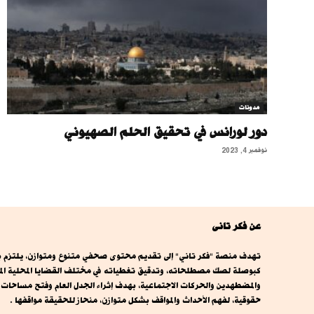
مدونات
دور لورانس في تحقيق الحلم الصهيوني
نوفمبر 4, 2023
عن فكر تانى
تهدف منصة "فكر تاني" إلى تقديم محتوى صحفي متنوع ومتوازن، يلتزم بال
كبوصلة لصك مصطلحاته، وتدقيق تغطياته في مختلف القضايا المحلية المصري
والمضطهدين والحركات الاجتماعية، بهدف إثراء الجدل العام وفتح مساحا
حقوقية، لفهم الأحداث والمواقف بشكل متوازن، منحاز للحقيقة مواقفها .