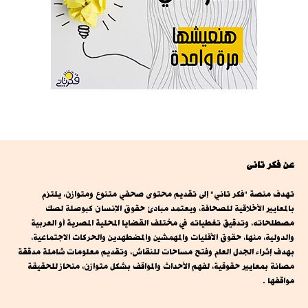
عن فكر تانى
تهدف منصة "فكر تاني" إلى تقديم محتوى صحفي متنوع ومتوازن، يلتزم
بالمعايير الأخلاقية للصحافة، ويعتمد مبادئ حقوق الإنسان كبوصلة لصك
مصطلحاته، وتدقيق تغطياته في مختلف القضايا المحلية المصرية أو العربية
والدولية، منها، حقوق الأقليات والمهمشين والمضطهدين والحركات الاجتماعية،
بهدف إثراء الجدل العام وفتح مساحات للنقاش، وتقديم معلومات شاملة مدققة
مصانة بمعايير حقوقية، لفهم الأحداث والمواقف بشكل متوازن، منحاز للحقيقة
مواقفها .