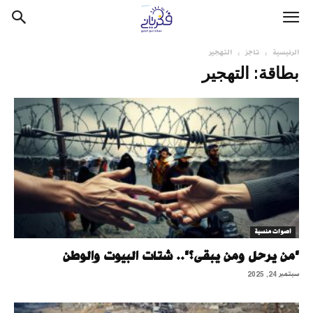
الرئيسية
تاجز
التهجير
بطاقة: التهجير
أصوات منسية
"من يرحل ومن يبقى؟".. شتات البيوت والوطن
سبتمبر 24, 2025