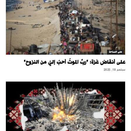
على الساحة
على أنقاض غزة: "ربِّ الموتُ أحبُ إليّ من النزوح"
سبتمبر 18, 2025