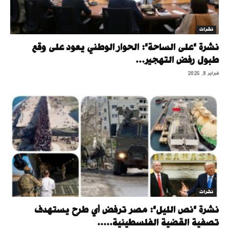
نشرات
نشرة "على الساحة": الحوار الوطني يعود على وقع
طبول رفض التهجير...
فبراير 8, 2025
نشرات
نشرة "نص الليل": مصر ترفض أي طرح يستهدف
تصفية القضية الفلسطينية.....