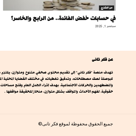
من الشارع
في حسابات خفض الفائدة.. من الرابح والخاسر؟
سبتمبر 1, 2025
عن فكر تانى
تهدف منصة "فكر تاني" إلى تقديم محتوى صحفي متنوع ومتوازن، يلتزم بال
كبوصلة لصك مصطلحاته، وتدقيق تغطياته في مختلف القضايا المحلية المصري
والمضطهدين والحركات الاجتماعية، بهدف إثراء الجدل العام وفتح مساحا
حقوقية، لفهم الأحداث والمواقف بشكل متوازن، منحاز للحقيقة مواقفها .
جميع الحقوق محفوظة لموقع فكر تانى©