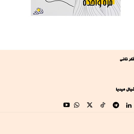
كر تانى
يال ميديا