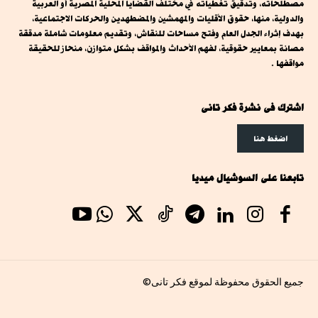
مصطلحاته، وتدقيق تغطياته في مختلف القضايا المحلية المصرية أو العربية
والدولية، منها، حقوق الأقليات والمهمشين والمضطهدين والحركات الاجتماعية،
بهدف إثراء الجدل العام وفتح مساحات للنقاش، وتقديم معلومات شاملة مدققة
مصانة بمعايير حقوقية، لفهم الأحداث والمواقف بشكل متوازن، منحاز للحقيقة
مواقفها .
اشترك فى نشرة فكر تانى
اضغط هنا
تابعنا على السوشيال ميديا
جميع الحقوق محفوظة لموقع فكر تانى©