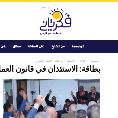
Youtube
Facebook
Instagram
Twitter
فكر
تانى
الرئيسية
من الشارع
على الساحة
سجال
رأى
الرئيسية
تاجز
الاستئذان في قانون العمل المصرى
بطاقة: الاستئذان في قانون الع