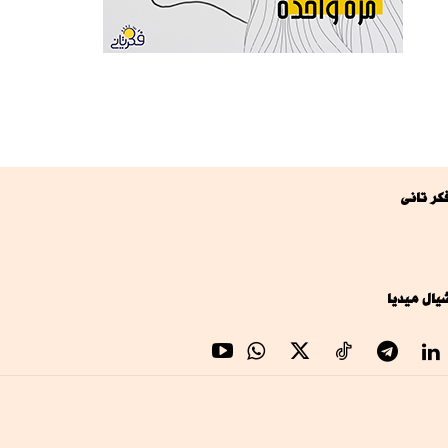
كر تانى
يال ميديا