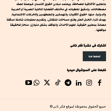
بالمعايير الأخلاقية للصحافة، ويعتمد مبادئ حقوق الإنسان كبوصلة لصك
مصطلحاته، وتدقيق تغطياته في مختلف القضايا المحلية المصرية أو العربية
والدولية، منها، حقوق الأقليات والمهمشين والمضطهدين والحركات الاجتماعية،
بهدف إثراء الجدل العام وفتح مساحات للنقاش، وتقديم معلومات شاملة مدققة
مصانة بمعايير حقوقية، لفهم الأحداث والمواقف بشكل متوازن، منحاز للحقيقة
مواقفها .
اشترك فى نشرة فكر تانى
اضغط هنا
تابعنا على السوشيال ميديا
جميع الحقوق محفوظة لموقع فكر تانى©