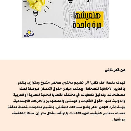
عن فكر تانى
تهدف منصة "فكر تاني" إلى تقديم محتوى صحفي متنوع ومتوازن، يلتزم
بالمعايير الأخلاقية للصحافة، ويعتمد مبادئ حقوق الإنسان كبوصلة لصك
مصطلحاته، وتدقيق تغطياته في مختلف القضايا المحلية المصرية أو العربية
والدولية، منها، حقوق الأقليات والمهمشين والمضطهدين والحركات الاجتماعية،
بهدف إثراء الجدل العام وفتح مساحات للنقاش، وتقديم معلومات شاملة مدققة
مصانة بمعايير حقوقية، لفهم الأحداث والمواقف بشكل متوازن، منحاز للحقيقة
مواقفها .