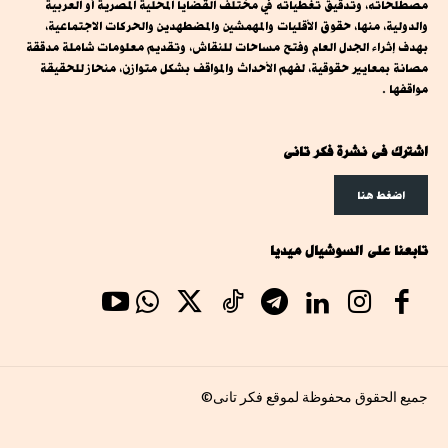
مصطلحاته، وتدقيق تغطياته في مختلف القضايا المحلية المصرية أو العربية
والدولية، منها، حقوق الأقليات والمهمشين والمضطهدين والحركات الاجتماعية،
بهدف إثراء الجدل العام وفتح مساحات للنقاش، وتقديم معلومات شاملة مدققة
مصانة بمعايير حقوقية، لفهم الأحداث والمواقف بشكل متوازن، منحاز للحقيقة
مواقفها .
اشترك فى نشرة فكر تانى
اضغط هنا
تابعنا على السوشيال ميديا
جميع الحقوق محفوظة لموقع فكر تانى©