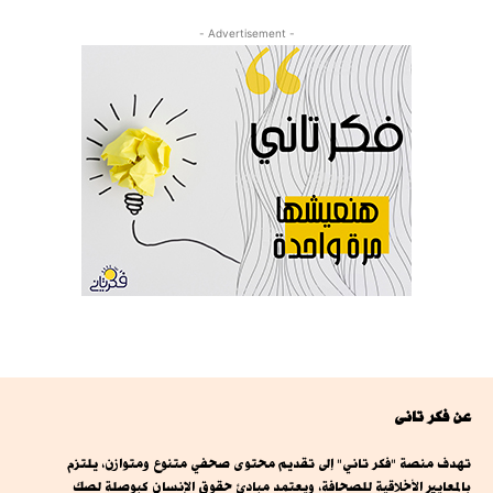
- Advertisement -
عن فكر تانى
تهدف منصة "فكر تاني" إلى تقديم محتوى صحفي متنوع ومتوازن، يلتزم
بالمعايير الأخلاقية للصحافة، ويعتمد مبادئ حقوق الإنسان كبوصلة لصك