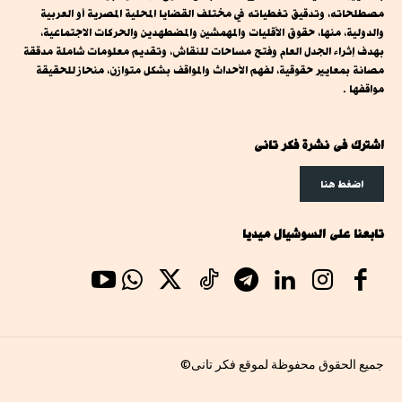
مصطلحاته، وتدقيق تغطياته في مختلف القضايا المحلية المصرية أو العربية
والدولية، منها، حقوق الأقليات والمهمشين والمضطهدين والحركات الاجتماعية،
بهدف إثراء الجدل العام وفتح مساحات للنقاش، وتقديم معلومات شاملة مدققة
مصانة بمعايير حقوقية، لفهم الأحداث والمواقف بشكل متوازن، منحاز للحقيقة
مواقفها .
اشترك فى نشرة فكر تانى
اضغط هنا
تابعنا على السوشيال ميديا
جميع الحقوق محفوظة لموقع فكر تانى©