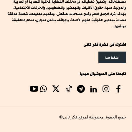
مصطلحاته، وتدقيق تغطياته في مختلف القضايا المحلية المصرية أو العربية
والدولية، منها، حقوق الأقليات والمهمشين والمضطهدين والحركات الاجتماعية،
بهدف إثراء الجدل العام وفتح مساحات للنقاش، وتقديم معلومات شاملة مدققة
مصانة بمعايير حقوقية، لفهم الأحداث والمواقف بشكل متوازن، منحاز للحقيقة
مواقفها .
اشترك فى نشرة فكر تانى
اضغط هنا
تابعنا على السوشيال ميديا
جميع الحقوق محفوظة لموقع فكر تانى©