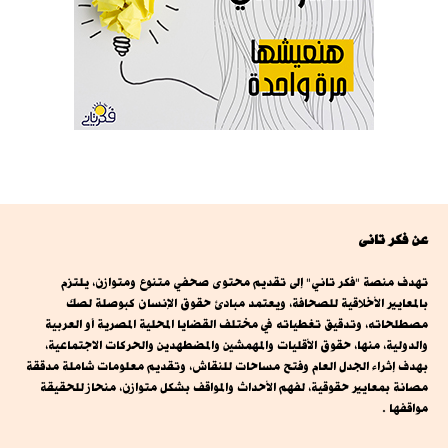
عن فكر تانى
تهدف منصة "فكر تاني" إلى تقديم محتوى صحفي متنوع ومتوازن، يلتزم
بالمعايير الأخلاقية للصحافة، ويعتمد مبادئ حقوق الإنسان كبوصلة لصك
مصطلحاته، وتدقيق تغطياته في مختلف القضايا المحلية المصرية أو العربية
والدولية، منها، حقوق الأقليات والمهمشين والمضطهدين والحركات الاجتماعية،
بهدف إثراء الجدل العام وفتح مساحات للنقاش، وتقديم معلومات شاملة مدققة
مصانة بمعايير حقوقية، لفهم الأحداث والمواقف بشكل متوازن، منحاز للحقيقة
مواقفها .