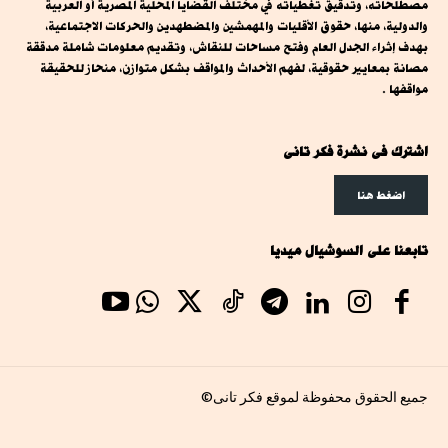
مصطلحاته، وتدقيق تغطياته في مختلف القضايا المحلية المصرية أو العربية
والدولية، منها، حقوق الأقليات والمهمشين والمضطهدين والحركات الاجتماعية،
بهدف إثراء الجدل العام وفتح مساحات للنقاش، وتقديم معلومات شاملة مدققة
مصانة بمعايير حقوقية، لفهم الأحداث والمواقف بشكل متوازن، منحاز للحقيقة
مواقفها .
اشترك فى نشرة فكر تانى
اضغط هنا
تابعنا على السوشيال ميديا
جميع الحقوق محفوظة لموقع فكر تانى©