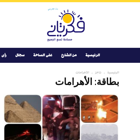
Youtube
Facebook
Instagram
Twitter
فكر
تانى
الرئيسية
من الشارع
على الساحة
سجال
رأى
الرئيسية
تاجز
الأهرامات
بطاقة: الأهرامات