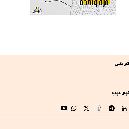
كر تانى
يال ميديا