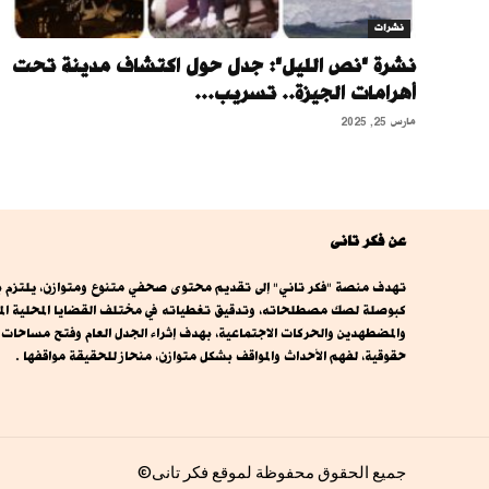
نشرات
نشرة "نص الليل": جدل حول اكتشاف مدينة تحت
أهرامات الجيزة.. تسريب...
مارس 25, 2025
عن فكر تانى
تهدف منصة "فكر تاني" إلى تقديم محتوى صحفي متنوع ومتوازن، يلتزم بال
كبوصلة لصك مصطلحاته، وتدقيق تغطياته في مختلف القضايا المحلية المصري
والمضطهدين والحركات الاجتماعية، بهدف إثراء الجدل العام وفتح مساحا
حقوقية، لفهم الأحداث والمواقف بشكل متوازن، منحاز للحقيقة مواقفها .
جميع الحقوق محفوظة لموقع فكر تانى©