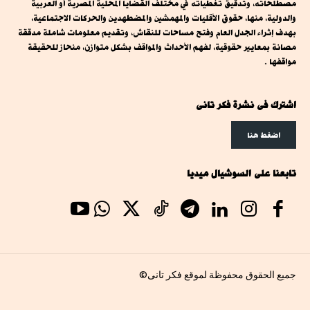
مصطلحاته، وتدقيق تغطياته في مختلف القضايا المحلية المصرية أو العربية
والدولية، منها، حقوق الأقليات والمهمشين والمضطهدين والحركات الاجتماعية،
بهدف إثراء الجدل العام وفتح مساحات للنقاش، وتقديم معلومات شاملة مدققة
مصانة بمعايير حقوقية، لفهم الأحداث والمواقف بشكل متوازن، منحاز للحقيقة
مواقفها .
اشترك فى نشرة فكر تانى
اضغط هنا
تابعنا على السوشيال ميديا
جميع الحقوق محفوظة لموقع فكر تانى©