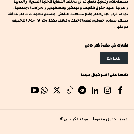
مصطلحاته، وتدقيق تغطياته في مختلف القضايا المحلية المصرية أو العربية
والدولية، منها، حقوق الأقليات والمهمشين والمضطهدين والحركات الاجتماعية،
بهدف إثراء الجدل العام وفتح مساحات للنقاش، وتقديم معلومات شاملة مدققة
مصانة بمعايير حقوقية، لفهم الأحداث والمواقف بشكل متوازن، منحاز للحقيقة
مواقفها .
اشترك فى نشرة فكر تانى
اضغط هنا
تابعنا على السوشيال ميديا
جميع الحقوق محفوظة لموقع فكر تانى©