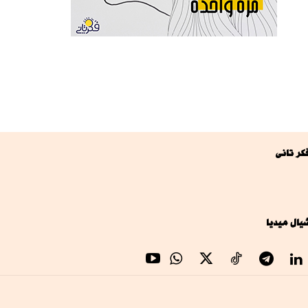
كر تانى
يال ميديا