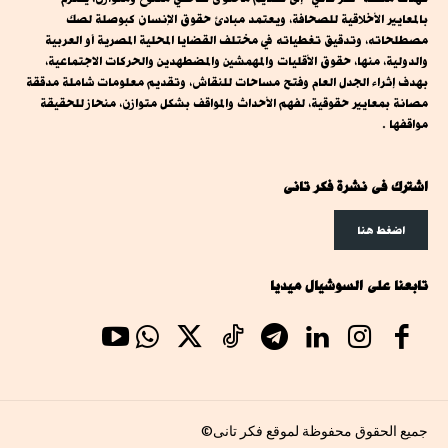
بالمعايير الأخلاقية للصحافة، ويعتمد مبادئ حقوق الإنسان كبوصلة لصك
مصطلحاته، وتدقيق تغطياته في مختلف القضايا المحلية المصرية أو العربية
والدولية، منها، حقوق الأقليات والمهمشين والمضطهدين والحركات الاجتماعية،
بهدف إثراء الجدل العام وفتح مساحات للنقاش، وتقديم معلومات شاملة مدققة
مصانة بمعايير حقوقية، لفهم الأحداث والمواقف بشكل متوازن، منحاز للحقيقة
مواقفها .
اشترك فى نشرة فكر تانى
اضغط هنا
تابعنا على السوشيال ميديا
جميع الحقوق محفوظة لموقع فكر تانى©