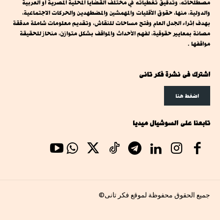
مصطلحاته، وتدقيق تغطياته في مختلف القضايا المحلية المصرية أو العربية
والدولية، منها، حقوق الأقليات والمهمشين والمضطهدين والحركات الاجتماعية،
بهدف إثراء الجدل العام وفتح مساحات للنقاش، وتقديم معلومات شاملة مدققة
مصانة بمعايير حقوقية، لفهم الأحداث والمواقف بشكل متوازن، منحاز للحقيقة
مواقفها .
اشترك فى نشرة فكر تانى
اضغط هنا
تابعنا على السوشيال ميديا
جميع الحقوق محفوظة لموقع فكر تانى©