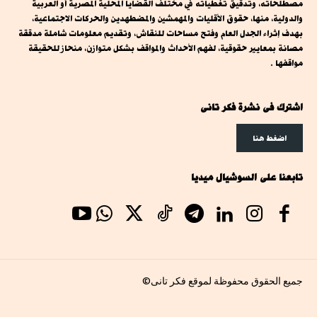
مصطلحاته، وتدقيق تغطياته في مختلف القضايا المحلية المصرية أو العربية
والدولية، منها، حقوق الأقليات والمهمشين والمضطهدين والحركات الاجتماعية،
بهدف إثراء الجدل العام وفتح مساحات للنقاش، وتقديم معلومات شاملة مدققة
مصانة بمعايير حقوقية، لفهم الأحداث والمواقف بشكل متوازن، منحاز للحقيقة
مواقفها .
اشترك فى نشرة فكر تانى
اضغط هنا
تابعنا على السوشيال ميديا
جميع الحقوق محفوظة لموقع فكر تانى©