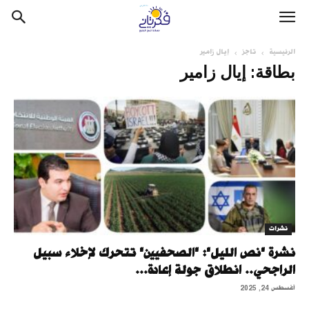
الرئيسية
تاجز
إيال زامير
بطاقة: إيال زامير
نشرات
نشرة "نص الليل": "الصحفيين" تتحرك لإخلاء سبيل
الراجحي.. انطلاق جولة إعادة...
أغسطس 24, 2025