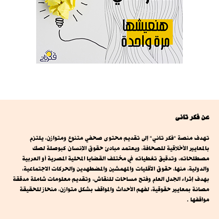
عن فكر تانى
تهدف منصة "فكر تاني" إلى تقديم محتوى صحفي متنوع ومتوازن، يلتزم
بالمعايير الأخلاقية للصحافة، ويعتمد مبادئ حقوق الإنسان كبوصلة لصك
مصطلحاته، وتدقيق تغطياته في مختلف القضايا المحلية المصرية أو العربية
والدولية، منها، حقوق الأقليات والمهمشين والمضطهدين والحركات الاجتماعية،
بهدف إثراء الجدل العام وفتح مساحات للنقاش، وتقديم معلومات شاملة مدققة
مصانة بمعايير حقوقية، لفهم الأحداث والمواقف بشكل متوازن، منحاز للحقيقة
مواقفها .