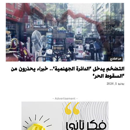
من الشارع
التضخم يدخل "الدائرة الجهنمية".. خبراء يحذرون من
"السقوط الحر"
يونيو 5, 2024
- Advertisement -