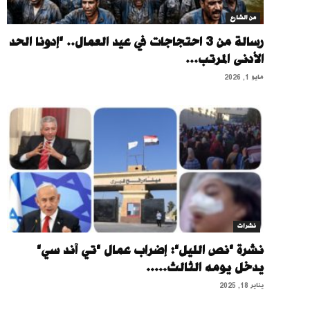
من الشارع
رسالة من 3 احتجاجات في عيد العمال.. "إدونا الحد
الأدنى المرتب...
مايو 1, 2026
نشرات
نشرة "نص الليل": إضراب عمال "تي آند سي"
يدخل يومه الثالث.....
يناير 18, 2025