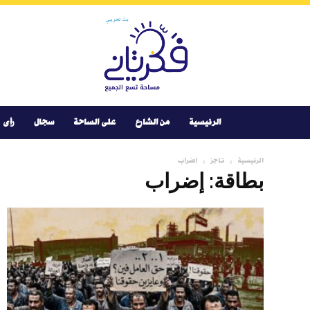
Youtube
Facebook
Instagram
Twitter
فكر
تانى
الرئيسية
من الشارع
على الساحة
سجال
رأى
الرئيسية
تاجز
إضراب
بطاقة: إضراب