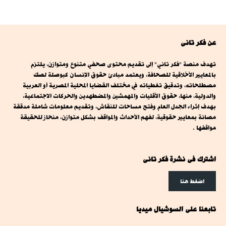
عن فكر تانى
تهدف منصة "فكر تاني" إلى تقديم محتوى صحفي متنوع ومتوازن، يلتزم
بالمعايير الأخلاقية للصحافة، ويعتمد مبادئ حقوق الإنسان كبوصلة لصك
مصطلحاته، وتدقيق تغطياته في مختلف القضايا المحلية المصرية أو العربية
والدولية، منها، حقوق الأقليات والمهمشين والمضطهدين والحركات الاجتماعية،
بهدف إثراء الجدل العام وفتح مساحات للنقاش، وتقديم معلومات شاملة مدققة
مصانة بمعايير حقوقية، لفهم الأحداث والمواقف بشكل متوازن، منحاز للحقيقة
مواقفها .
اشترك فى نشرة فكر تانى
اضغط هنا
تابعنا على السوشيال ميديا