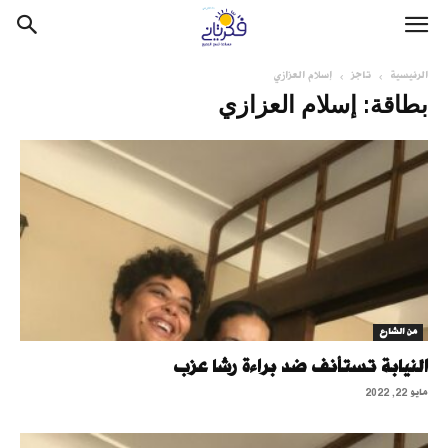
الرئيسية
تاجز
إسلام العزازي
بطاقة: إسلام العزازي
من الشارع
النيابة تستأنف ضد براءة رشا عزب
مايو 22, 2022