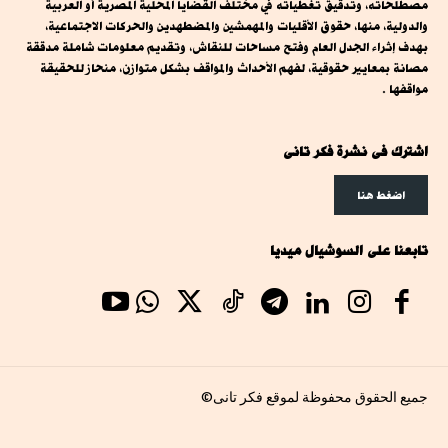
مصطلحاته، وتدقيق تغطياته في مختلف القضايا المحلية المصرية أو العربية
والدولية، منها، حقوق الأقليات والمهمشين والمضطهدين والحركات الاجتماعية،
بهدف إثراء الجدل العام وفتح مساحات للنقاش، وتقديم معلومات شاملة مدققة
مصانة بمعايير حقوقية، لفهم الأحداث والمواقف بشكل متوازن، منحاز للحقيقة
مواقفها .
اشترك فى نشرة فكر تانى
اضغط هنا
تابعنا على السوشيال ميديا
جميع الحقوق محفوظة لموقع فكر تانى©