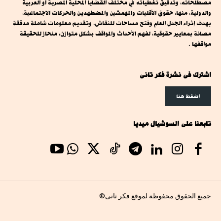
مصطلحاته، وتدقيق تغطياته في مختلف القضايا المحلية المصرية أو العربية
والدولية، منها، حقوق الأقليات والمهمشين والمضطهدين والحركات الاجتماعية،
بهدف إثراء الجدل العام وفتح مساحات للنقاش، وتقديم معلومات شاملة مدققة
مصانة بمعايير حقوقية، لفهم الأحداث والمواقف بشكل متوازن، منحاز للحقيقة
مواقفها .
اشترك فى نشرة فكر تانى
اضغط هنا
تابعنا على السوشيال ميديا
جميع الحقوق محفوظة لموقع فكر تانى©