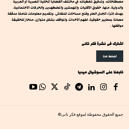
مصطلحاته، وتدقيق تغطياته في مختلف القضايا المحلية المصرية أو العربية
والدولية، منها، حقوق الأقليات والمهمشين والمضطهدين والحركات الاجتماعية،
بهدف إثراء الجدل العام وفتح مساحات للنقاش، وتقديم معلومات شاملة مدققة
مصانة بمعايير حقوقية، لفهم الأحداث والمواقف بشكل متوازن، منحاز للحقيقة
مواقفها .
اشترك فى نشرة فكر تانى
اضغط هنا
تابعنا على السوشيال ميديا
جميع الحقوق محفوظة لموقع فكر تانى©