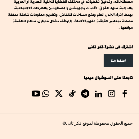
مصطلحاته، وتدقيق تغطياته في مختلف القضايا المحلية المصرية أو العربية
والدولية، منها، حقوق الأقليات والمهمشين والمضطهدين والحركات الاجتماعية،
بهدف إثراء الجدل العام وفتح مساحات للنقاش، وتقديم معلومات شاملة مدققة
مصانة بمعايير حقوقية، لفهم الأحداث والمواقف بشكل متوازن، منحاز للحقيقة
مواقفها .
اشترك فى نشرة فكر تانى
اضغط هنا
تابعنا على السوشيال ميديا
جميع الحقوق محفوظة لموقع فكر تانى©