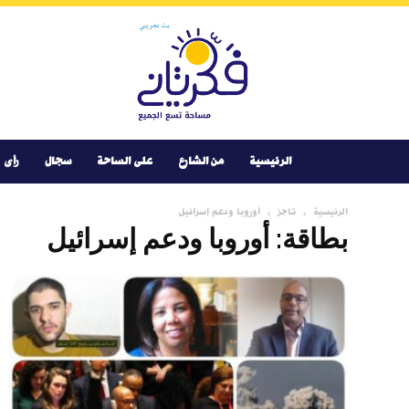
Youtube
Facebook
Instagram
Twitter
فكر
تانى
الرئيسية
من الشارع
على الساحة
سجال
رأى
الرئيسية
تاجز
أوروبا ودعم إسرائيل
بطاقة: أوروبا ودعم إسرائيل