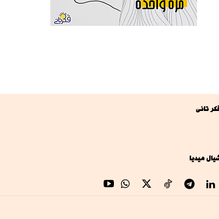
كر تانى
يال ميديا