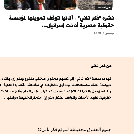
على الساحة
نشرة "فكر تاني".. ألمانيا توقف تمويلها لمؤسسة
حقوقية مصرية أدانت إسرائيل...
ديسمبر 8, 2023
عن فكر تانى
تهدف منصة "فكر تاني" إلى تقديم محتوى صحفي متنوع ومتوازن، يلتزم بال
كبوصلة لصك مصطلحاته، وتدقيق تغطياته في مختلف القضايا المحلية المصري
والمضطهدين والحركات الاجتماعية، بهدف إثراء الجدل العام وفتح مساحا
حقوقية، لفهم الأحداث والمواقف بشكل متوازن، منحاز للحقيقة مواقفها .
جميع الحقوق محفوظة لموقع فكر تانى©