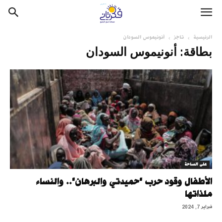
الرئيسية
تاجز
أنونيموس السودان
بطاقة: أنونيموس السودان
على الساحة
الأطفال وقود حرب "حميدتي والبرهان".. والنساء
ملذاتها
فبراير 7, 2024