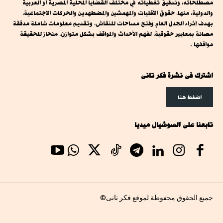
مصطلحاته، وتدقيق تغطياته في مختلف القضايا المحلية المصرية أو العربية
والدولية، منها، حقوق الأقليات والمهمشين والمضطهدين والحركات الاجتماعية،
بهدف إثراء الجدل العام وفتح مساحات للنقاش، وتقديم معلومات شاملة مدققة
مصانة بمعايير حقوقية، لفهم الأحداث والمواقف بشكل متوازن، منحاز للحقيقة
مواقفها .
اشترك فى نشرة فكر تانى
اضغط هنا
تابعنا على السوشيال ميديا
جميع الحقوق محفوظة لموقع فكر تانى©