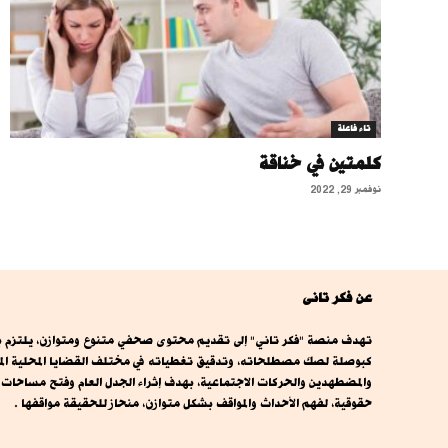
تاء فاعلة
كلمتين في خناقة
نوفمبر 29, 2022
عن فكر تانى
تهدف منصة "فكر تاني" إلى تقديم محتوى صحفي متنوع ومتوازن، يلتزم بال
كبوصلة لصك مصطلحاته، وتدقيق تغطياته في مختلف القضايا المحلية المصري
والمضطهدين والحركات الاجتماعية، بهدف إثراء الجدل العام وفتح مساحا
حقوقية، لفهم الأحداث والمواقف بشكل متوازن، منحاز للحقيقة مواقفها .