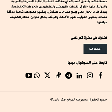
مصطلحاته، وتدقيق تغطياته في مختلف القضايا المحلية المصرية أو العربية
والدولية، منها، حقوق الأقليات والمهمشين والمضطهدين والحركات الاجتماعية،
بهدف إثراء الجدل العام وفتح مساحات للنقاش، وتقديم معلومات شاملة مدققة
مصانة بمعايير حقوقية، لفهم الأحداث والمواقف بشكل متوازن، منحاز للحقيقة
مواقفها .
اشترك فى نشرة فكر تانى
اضغط هنا
تابعنا على السوشيال ميديا
جميع الحقوق محفوظة لموقع فكر تانى©