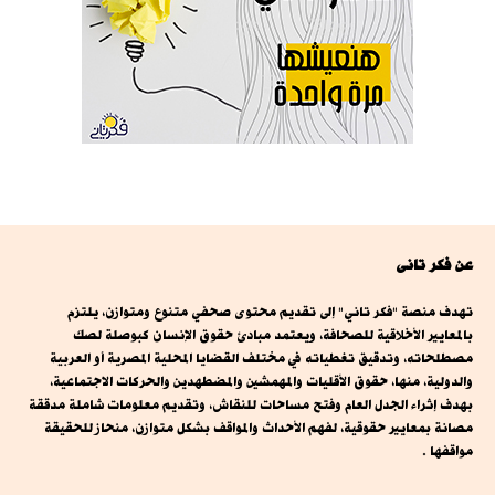
عن فكر تانى
تهدف منصة "فكر تاني" إلى تقديم محتوى صحفي متنوع ومتوازن، يلتزم
بالمعايير الأخلاقية للصحافة، ويعتمد مبادئ حقوق الإنسان كبوصلة لصك
مصطلحاته، وتدقيق تغطياته في مختلف القضايا المحلية المصرية أو العربية
والدولية، منها، حقوق الأقليات والمهمشين والمضطهدين والحركات الاجتماعية،
بهدف إثراء الجدل العام وفتح مساحات للنقاش، وتقديم معلومات شاملة مدققة
مصانة بمعايير حقوقية، لفهم الأحداث والمواقف بشكل متوازن، منحاز للحقيقة
مواقفها .