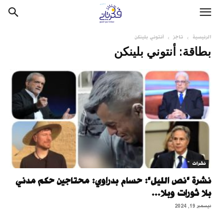
الرئيسية
تاجز
أنتوني بلينكن
بطاقة: أنتوني بلينكن
نشرات
نشرة "نص الليل": حسام بدراوي: محتاجين حكم مدني
بلا ثورات وبلا...
ديسمبر 19, 2024